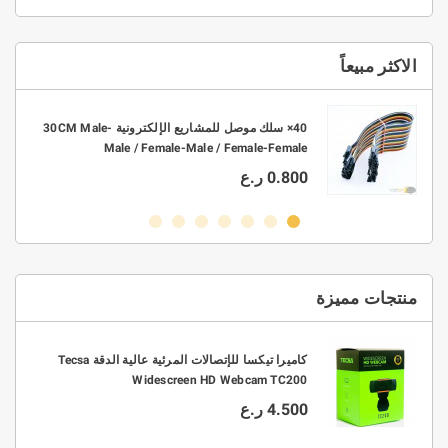
الاكثر مبيعاً
10× موصل ربط KF301 2P-3P PCB بتباعد 3.5mm -
40× سلك موصل للمشاريع الإلكترونية 30CM Male-
Male / Female-Male / Female-Female
0.800 ر.ع
منتجات مميزة
0.3/0.4/0.5/0.6/0 قطر 63/37
كاميرا تيكسا للإتصالات المرئية عالية الدقة Tecsa
Widescreen HD Webcam TC200
4.500 ر.ع