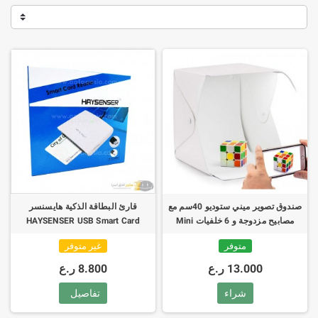
صندوق تصوير ميني ستوديو 40سم مع
قارئ البطاقة الذكية هايسنسر
مصابيح مزدوجة و 6 خلفيات Mini
HAYSENSER USB Smart Card
Reader HY-C09R4
Studio 40cm 2 Leds 6
متوفر
غير متوفر
Backgrounds
13.000 ر.ع
8.800 ر.ع
شراء
تفاصيل