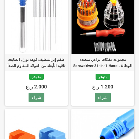
مجموعة مفكات براغي متعددة
طقم إبر لتنظيف فوهة نوزل الطابعة
الوظائف Screwdriver 31-in-1 Hand
ثلاثية الأبعاد من الفولاذ المقاوم للصدأ
Nozzle Cleaning Needles 0.2mm -
Tool Kit
متوفر
متوفر
0.4mm
1.200 ر.ع
2.000 ر.ع
شراء
شراء