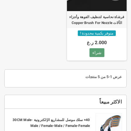
فرشاة نحاسية لتنظيف الفوهة وأجزاء
الآلات Copper Brush For Nozzle
Block
متوفر بكمية محدودة !
2.000 ر.ع
شراء
عرض 1-5 من 5 منتجات
الاكثر مبيعاً
10× موصل ربط KF301 2P-3P PCB بتباعد 3.5mm -
40× سلك موصل للمشاريع الإلكترونية 30CM Male-
Male / Female-Male / Female-Female