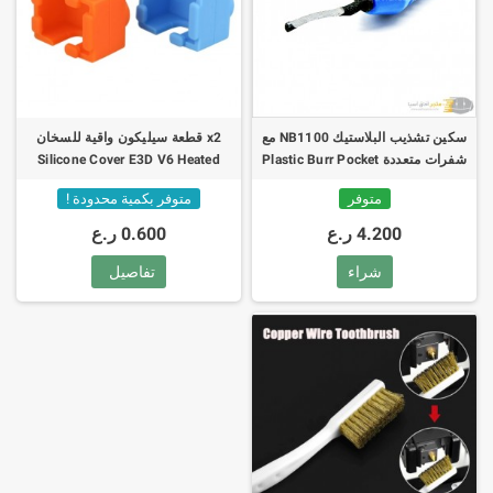
سكين تشذيب البلاستيك NB1100 مع
x2 قطعة سيليكون واقية للسخان
شفرات متعددة Plastic Burr Pocket
Silicone Cover E3D V6 Heated
Block
Knife + 10pc BS1010 Blades
متوفر
متوفر بكمية محدودة !
Trimming
4.200 ر.ع
0.600 ر.ع
شراء
تفاصيل