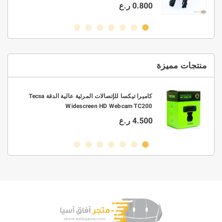
0.800 ر.ع
منتجات مميزة
0.3/0.4/0.5/0.6/0 قطر 63/37
كاميرا تيكسا للإتصالات المرئية عالية الدقة Tecsa
Widescreen HD Webcam TC200
4.500 ر.ع