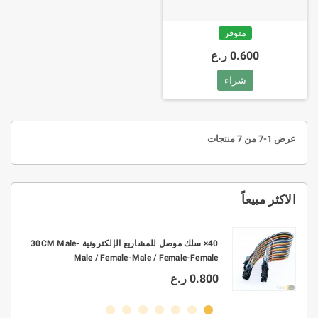
متوفر
0.600 ر.ع
شراء
عرض 1-7 من 7 منتجات
الاكثر مبيعاً
10× موصل ربط KF301 2P-3P PCB بتباعد 3.5mm -
40× سلك موصل للمشاريع الإلكترونية 30CM Male-
Male / Female-Male / Female-Female
0.800 ر.ع