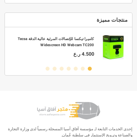
منتجات مميزة
0.3/0.4/0.5/0.6/0 قطر 63/37
كاميرا تيكسا للإتصالات المرئية عالية الدقة Tecsa
Widescreen HD Webcam TC200
4.500 ر.ع
إحدى الخدمات التابعة لـ مؤسسة آفاق آسيا المسجلة رسمياً لدى وزارة التجارة
والصناعة وترويج الإستثمار في سلطنة عُمان.