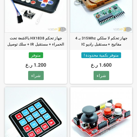
جهاز تحكم لا سلكي 315Mhz بـ 4
جهاز تحكم HX1838 بالاشعة تحت
مفاتيح + مستقبل راديو IC
الحمراء + مستقبل IR + سلك توصيل
2262/2272
متوفر بكمية محدودة !
متوفر
1.600 ر.ع
1.200 ر.ع
شراء
شراء