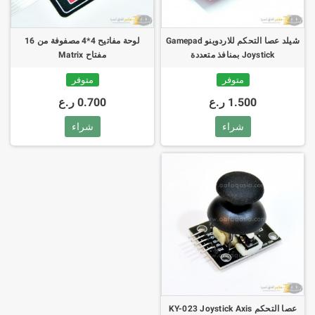
شيلد عصا التحكم للاردوينو Gamepad
لوحة مفاتيح 4*4 مصفوفة من 16
Joystick بمنافذ متعددة
مفتاح Matrix
متوفر
متوفر
1.500 ر.ع
0.700 ر.ع
شراء
شراء
عصا التحكم KY-023 Joystick Axis