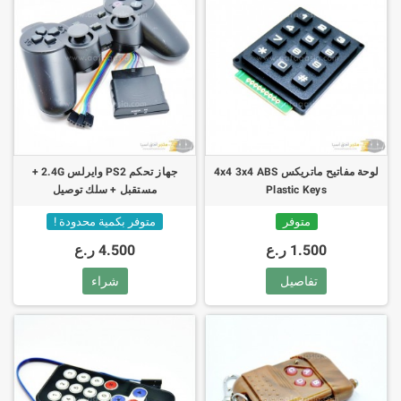
لوحة مفاتيح ماتريكس 4x4 3x4 ABS
جهاز تحكم PS2 وايرلس 2.4G +
Plastic Keys
مستقبل + سلك توصيل
متوفر
متوفر بكمية محدودة !
1.500 ر.ع
4.500 ر.ع
تفاصيل
شراء